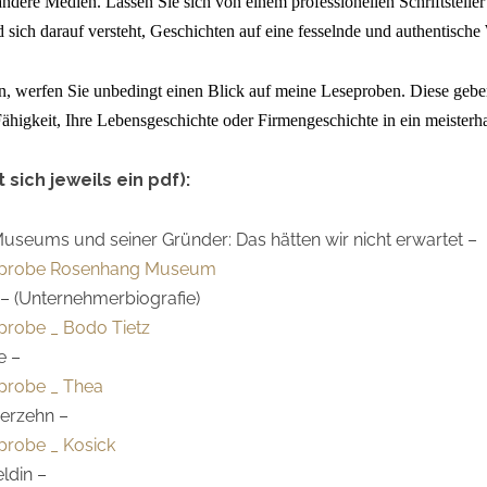
 andere Medien.
Lassen Sie sich von einem
professionellen Schriftstelle
 sich darauf versteht, Geschichten auf eine fesselnde und authentische
en, werfen Sie unbedingt einen Blick auf meine Leseproben. Diese geb
Fähigkeit, Ihre
Lebensgeschichte
oder
Firmengeschichte
in ein meister
sich jeweils ein pdf):
seums und seiner Gründer: Das hätten wir nicht erwartet –
seprobe Rosenhang Museum
 – (Unternehmerbiografie)
probe _ Bodo Tietz
e –
eprobe _ Thea
ierzehn –
probe _ Kosick
ldin –